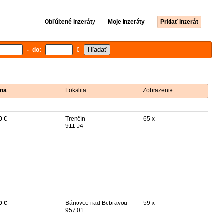
Obľúbené inzeráty
Moje inzeráty
Pridať inzerát
- do:
€
na
Lokalita
Zobrazenie
0 €
Trenčín
65 x
911 04
0 €
Bánovce nad Bebravou
59 x
957 01