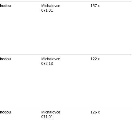
hodou
Michalovce
157 x
071 01
hodou
Michalovce
122 x
072 13
hodou
Michalovce
126 x
071 01