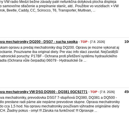
hy VW radio Medzi bežne závady patri nefunkčna dotyková plocha displeja
o samovoľne stlačenie a prepínanie staníc, atd.. Použitoe vo vozidlach: • VW
ok, Beetle, Caddy, CC, Scirocco, T6, Transporter, Multivan, ...
ava mechatroniky DQ200 - DSG7 - sucha spojka
10
-
TOP
- [7.8. 2026]
kam opravu a predaj mechatroniky dsg DQ200. Opravu je mozne vykonat aj
ockanie. Pouzivame iba original diely. Pre viac info staci zavolat. Nejčastější
atronické poruchy: P17BF - Ochrana proti přetížení systému hydraulického
adla (Ochrana vůle čerpadla) 06079 - Hydraulické če ...
ava mechatroniky VW DSG DQ500 - DQ381 0GC92771
45
-
TOP
- [7.8. 2026]
va mechatroniky, prevodovka DSG7 7-stupňová DQ380, DQ381 a DQ500 -
dlo prestane radi párne ale nepárne prevodove stupne. Oprava mechatroniky
 do cca 1,5 hod. Na opravu mechatroniky používam výhradne originálne diely
H. Žiadny pokus - omyl !!! Záruka na funkčnosť !!! Opravuje ...