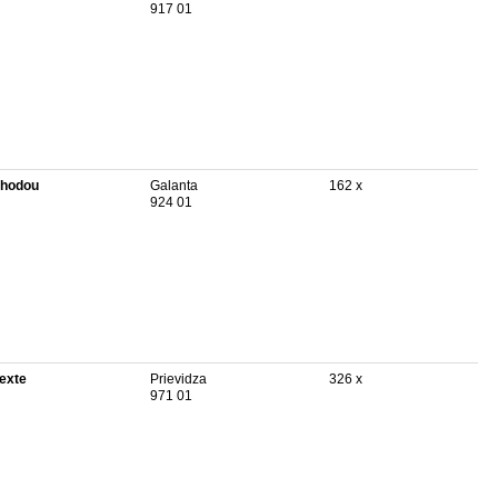
917 01
hodou
Galanta
162 x
924 01
texte
Prievidza
326 x
971 01