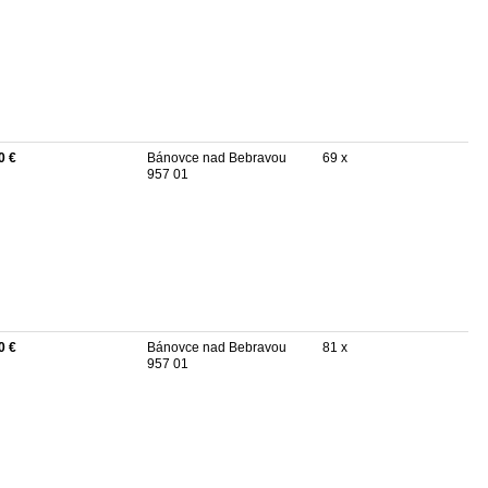
0 €
Bánovce nad Bebravou
69 x
957 01
0 €
Bánovce nad Bebravou
81 x
957 01