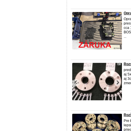
Opr
Opra
pres
cca 
BOSC
...
Rozs
pred
aj 5
aj 3
zmen
Rozš
Pre 
leps
prie