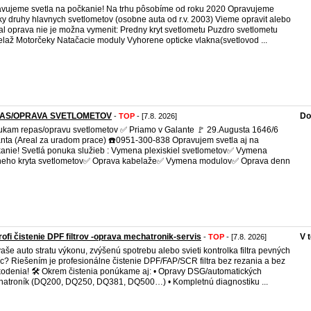
vujeme svetla na počkanie! Na trhu pôsobíme od roku 2020 Opravujeme
ky druhy hlavnych svetlometov (osobne auta od r.v. 2003) Vieme opravit alebo
al oprava nie je možna vymenit: Predny kryt svetlometu Puzdro svetlometu
laž Motorčeky Natačacie moduly Vyhorene opticke vlakna(svetlovod ...
AS/OPRAVA SVETLOMETOV
Do
-
TOP
- [7.8. 2026]
kam repas/opravu svetlometov ✅ Priamo v Galante 🚩 29.Augusta 1646/6
nta (Areal za uradom prace) ☎️0951-300-838 Opravujem svetla aj na
anie! Svetlá ponuka služieb : Vymena plexiskiel svetlometov✅ Vymena
eho kryta svetlometov✅ Oprava kabelaže✅ Vymena modulov✅ Oprava denn
rofi čistenie DPF filtrov -oprava mechatronik-servis
V 
-
TOP
- [7.8. 2026]
aše auto stratu výkonu, zvýšenú spotrebu alebo svieti kontrolka filtra pevných
íc? Riešením je profesionálne čistenie DPF/FAP/SCR filtra bez rezania a bez
odenia! 🛠 Okrem čistenia ponúkame aj: • Opravy DSG/automatických
atroník (DQ200, DQ250, DQ381, DQ500…) • Kompletnú diagnostiku ...