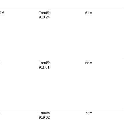
0 €
Trenčín
61 x
913 24
€
Trenčín
68 x
911 01
€
Trnava
73 x
919 02