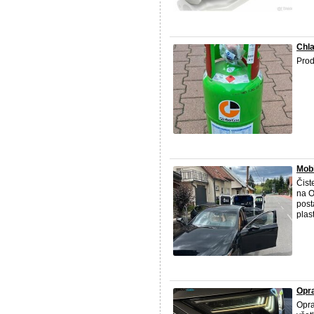
Chla
Prod
Mobi
Čist
na O
post
plas
Opr
Opra