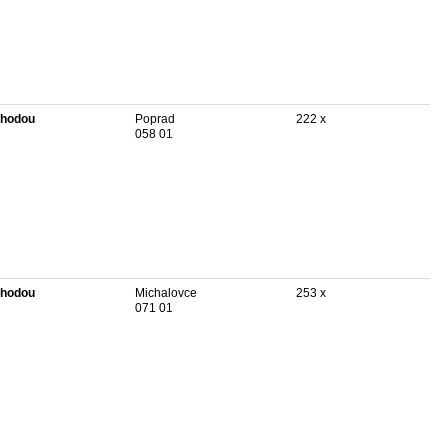
hodou
Poprad
222 x
058 01
hodou
Michalovce
253 x
071 01