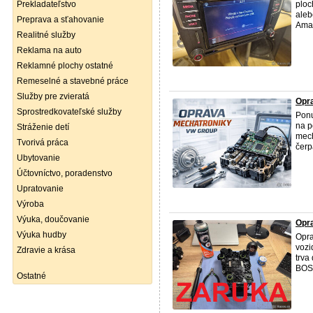
Prekladateľstvo
ploc
aleb
Preprava a sťahovanie
Amar
Realitné služby
Reklama na auto
Reklamné plochy ostatné
Remeselné a stavebné práce
Služby pre zvieratá
Opr
Sprostredkovateľské služby
Ponu
na p
Stráženie detí
mech
Tvorivá práca
čerp
Ubytovanie
Účtovníctvo, poradenstvo
Upratovanie
Výroba
Výuka, doučovanie
Opr
Výuka hudby
Opra
vozi
Zdravie a krása
trva
BOSC
Ostatné