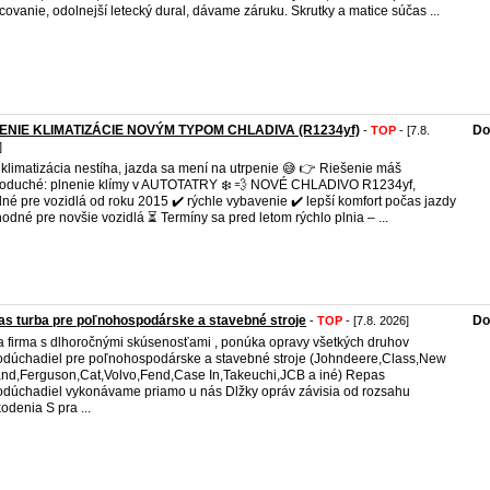
covanie, odolnejší letecký dural, dávame záruku. Skrutky a matice súčas ...
ENIE KLIMATIZÁCIE NOVÝM TYPOM CHLADIVA (R1234yf)
Do
-
TOP
- [7.8.
]
i klimatizácia nestíha, jazda sa mení na utrpenie 😅 👉 Riešenie máš
oduché: plnenie klímy v AUTOTATRY ❄️ 💨 NOVÉ CHLADIVO R1234yf,
né pre vozidlá od roku 2015 ✔️ rýchle vybavenie ✔️ lepší komfort počas jazdy
hodné pre novšie vozidlá ⏳ Termíny sa pred letom rýchlo plnia – ...
s turba pre poľnohospodárske a stavebné stroje
Do
-
TOP
- [7.8. 2026]
 firma s dlhoročnými skúsenosťami , ponúka opravy všetkých druhov
odúchadiel pre poľnohospodárske a stavebné stroje (Johndeere,Class,New
nd,Ferguson,Cat,Volvo,Fend,Case In,Takeuchi,JCB a iné) Repas
odúchadiel vykonávame priamo u nás Dlžky opráv závisia od rozsahu
odenia S pra ...