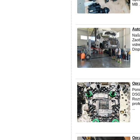
MB ..
Auto
Naša
Zaob
vstr
Disp
Opr
Ponú
DSG 
Rozs
prof
...
Opr