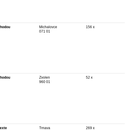
hodou
Michalovce
156 x
071 01
hodou
Zvolen
52 x
960 01
texte
Trnava
269 x