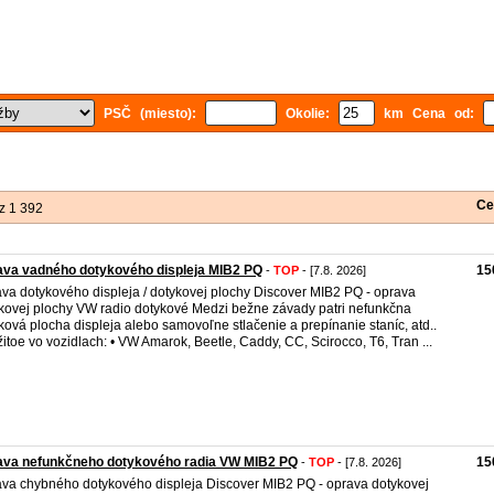
PSČ (miesto):
Okolie:
km Cena od:
Ce
z 1 392
ava vadného dotykového displeja MIB2 PQ
15
-
TOP
- [7.8. 2026]
va dotykového displeja / dotykovej plochy Discover MIB2 PQ - oprava
kovej plochy VW radio dotykové Medzi bežne závady patri nefunkčna
ková plocha displeja alebo samovoľne stlačenie a prepínanie staníc, atd..
itoe vo vozidlach: • VW Amarok, Beetle, Caddy, CC, Scirocco, T6, Tran ...
ava nefunkčneho dotykového radia VW MIB2 PQ
15
-
TOP
- [7.8. 2026]
va chybného dotykového displeja Discover MIB2 PQ - oprava dotykovej