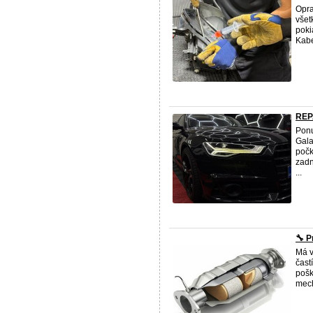
Opra
všet
poki
Kabe
REP
Ponu
Gala
počk
zadn
...
🔧 P
Má v
čast
pošk
mech