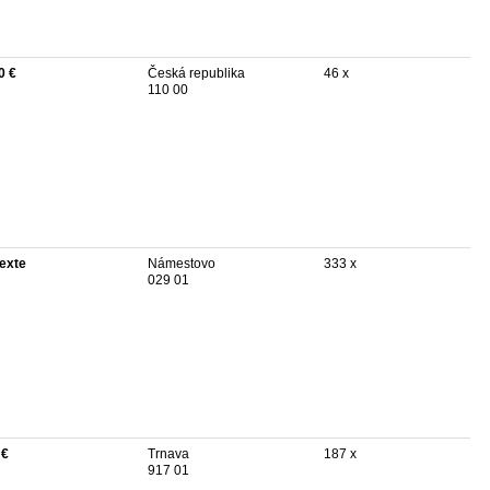
0 €
Česká republika
46 x
110 00
texte
Námestovo
333 x
029 01
 €
Trnava
187 x
917 01