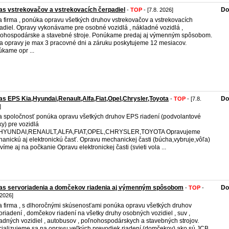
s vstrekovačov a vstrekovacích čerpadiel
Do
-
TOP
- [7.8. 2026]
 firma , ponúka opravu všetkých druhov vstrekovačov a vstrekovacích
adiel. Opravy vykonávame pre osobné vozidlá , nákladné vozidlá ,
ohospodárske a stavebné stroje. Ponúkame predaj aj výmenným spôsobom.
a opravy je max 3 pracovné dni a záruku poskytujeme 12 mesiacov.
kame opr ...
s EPS Kia,Hyundai,Renault,Alfa,Fiat,Opel,Chrysler,Toyota
Do
-
TOP
- [7.8.
]
 spoločnosť ponúka opravu všetkých druhov EPS riadení (podvolantové
iky) pre vozidlá
,HYUNDAI,RENAULT,ALFA,FIAT,OPEL,CHRYSLER,TOYOTA Opravujeme
anickú aj elektronickú časť. Opravu mechanickej časti (búcha,vybruje,vôľa)
víme aj na počkanie Opravu elektronickej časti (svieti vola ...
as servoriadenia a domčekov riadenia aj výmenným spôsobom
Do
-
TOP
-
 2026]
 firma , s dlhoročnými skúsenosťami ponúka opravu všetkých druhov
oriadení , domčekov riadení na všetky druhy osobných vozidiel , suv ,
adných vozidiel , autobusov , poľnohospodárskych a stavebných strojov.
ializujeme sa na opravu veľkých prevodiek riadení (domčekov) ako sú JCB ,