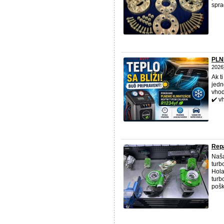
spra
PLN
2026
Ak t
jedn
vhod
✔️ v
Repa
Naša
turb
Hola
turb
pošk