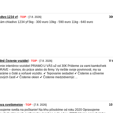
divo 1234 yf
30
-
TOP
- [7.8. 2026]
ám chladivo 1234 yf 5kg - 300 euro 10kg - 590 euro 11kg - 640 euro
lné čistenie vozidiel
V 
-
TOP
- [7.8. 2026]
enie interiérov vozidiel PRIAMO U VÁS už od 30€ Prídeme za vami kamkoľvek
RAVE – domov, do práce alebo do firmy. Vy riešite svoje povinnosti, my sa
aráme o čisté a voňavé vozidlo. ✔ Tepovanie sedadiel ✔ Čistenie a oživenie
tových častí ✔ Čistenie okien ✔ Čistenie medzidvernýc ...
ava svetlometov
10
-
TOP
- [7.8. 2026]
vujeme svetla na počkanie! Na trhu pôsobíme od roku 2020 Opravujeme