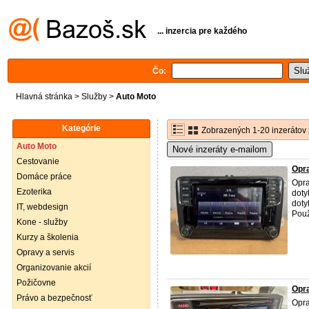
... inzercia pre každého
Čo:
Hlavná stránka
>
Služby
>
Auto Moto
Kategórie
Zobrazených 1-20 inzerátov 
Auto Moto
Nové inzeráty e-mailom
Cestovanie
Opr
Domáce práce
Opra
Ezoterika
doty
doty
IT, webdesign
Použ
Kone - služby
Kurzy a školenia
Opravy a servis
Organizovanie akcií
Požičovne
Opr
Právo a bezpečnosť
Opra