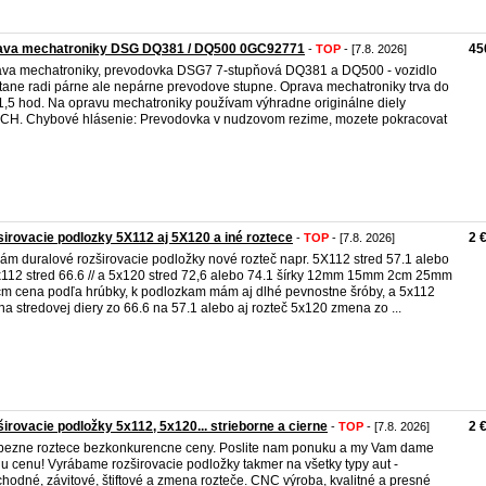
ava mechatroniky DSG DQ381 / DQ500 0GC92771
45
-
TOP
- [7.8. 2026]
va mechatroniky, prevodovka DSG7 7-stupňová DQ381 a DQ500 - vozidlo
tane radi párne ale nepárne prevodove stupne. Oprava mechatroniky trva do
1,5 hod. Na opravu mechatroniky používam výhradne originálne diely
H. Chybové hlásenie: Prevodovka v nudzovom rezime, mozete pokracovat
irovacie podlozky 5X112 aj 5X120 a iné roztece
2 
-
TOP
- [7.8. 2026]
ám duralové rozširovacie podložky nové rozteč napr. 5X112 stred 57.1 alebo
x112 stred 66.6 // a 5x120 stred 72,6 alebo 74.1 šírky 12mm 15mm 2cm 25mm
cm cena podľa hrúbky, k podlozkam mám aj dlhé pevnostne šróby, a 5x112
a stredovej diery zo 66.6 na 57.1 alebo aj rozteč 5x120 zmena zo ...
irovacie podložky 5x112, 5x120... strieborne a cierne
2 
-
TOP
- [7.8. 2026]
bezne roztece bezkonkurencne ceny. Poslite nam ponuku a my Vam dame
iu cenu! Vyrábame rozširovacie podložky takmer na všetky typy aut -
chodné, závitové, štiftové a zmena rozteče. CNC výroba, kvalitné a presné