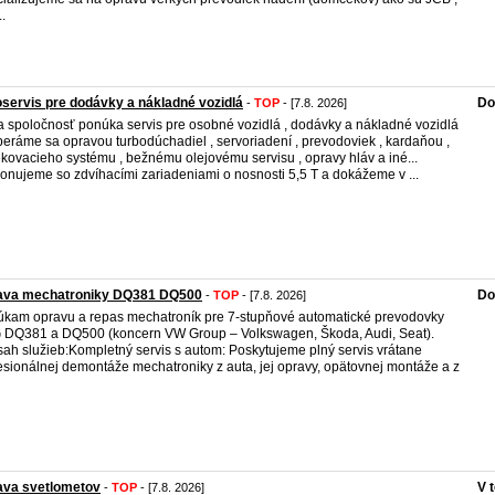
.
servis pre dodávky a nákladné vozidlá
Do
-
TOP
- [7.8. 2026]
 spoločnosť ponúka servis pre osobné vozidlá , dodávky a nákladné vozidlá
eráme sa opravou turbodúchadiel , servoriadení , prevodoviek , kardaňou ,
ekovacieho systému , bežnému olejovému servisu , opravy hláv a iné...
onujeme so zdvíhacími zariadeniami o nosnosti 5,5 T a dokážeme v ...
ava mechatroniky DQ381 DQ500
Do
-
TOP
- [7.8. 2026]
kam opravu a repas mechatroník pre 7-stupňové automatické prevodovky
DQ381 a DQ500 (koncern VW Group – Volkswagen, Škoda, Audi, Seat). ​
ah služieb: ​Kompletný servis s autom: Poskytujeme plný servis vrátane
esionálnej demontáže mechatroniky z auta, jej opravy, opätovnej montáže a z
ava svetlometov
V 
-
TOP
- [7.8. 2026]