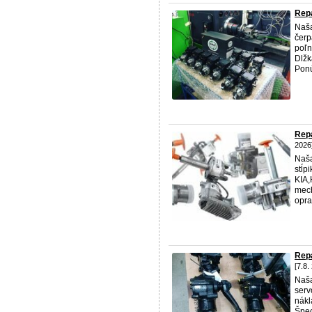
Repa
Naša
čerp
poľn
Dlžk
Ponú
Repa
2026
Naša
stĺp
KIA
mech
opra
Rep
[7.8.
Naša
serv
nákl
Špec