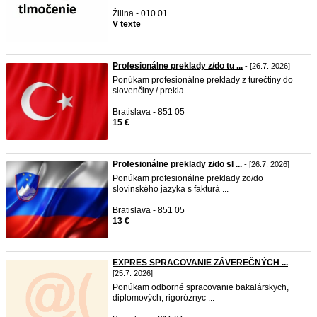
Žilina - 010 01
V texte
Profesionálne preklady z/do tu ...
- [26.7. 2026]
Ponúkam profesionálne preklady z turečtiny do
slovenčiny / prekla ...
Bratislava - 851 05
15 €
Profesionálne preklady z/do sl ...
- [26.7. 2026]
Ponúkam profesionálne preklady zo/do
slovinského jazyka s fakturá ...
Bratislava - 851 05
13 €
EXPRES SPRACOVANIE ZÁVEREČNÝCH ...
-
[25.7. 2026]
Ponúkam odborné spracovanie bakalárskych,
diplomových, rigoróznyc ...