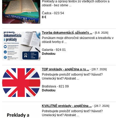
Preklady a opravy textov zo všetkých odborov a
oblastí - bez obme ...
Čadca - 023 54
8 €
Tvorba dokumentácií, užívateľs ...
- [5.8. 2026]
Ponúkam moje dlhoročné skúsenosti a kreativitu v
oblasti tvorby d ...
Galanta - 924 01
Dohodou
TOP preklady - angličtina a ru ...
- [28.7. 2026]
Potrebujete preložiť odborný text? Návod?
Umelecký text? Abstrakt ...
Bratislava - 821 09
Dohodou
KVALITNÉ preklady - angličtina ...
- [28.7. 2026]
Potrebujete preložiť odborný text? Návod?
Umelecký text? Abstrakt ...