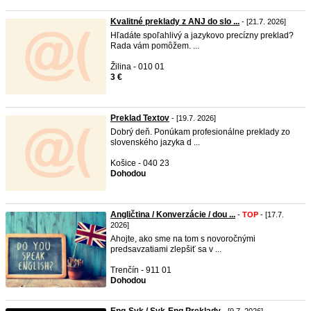
Kvalitné preklady z ANJ do slo ...
- [21.7. 2026]
Hľadáte spoľahlivý a jazykovo precízny preklad?
Rada vám pomôžem. ...
Žilina - 010 01
3 €
Preklad Textov
- [19.7. 2026]
Dobrý deň. Ponúkam profesionálne preklady zo
slovenského jazyka d ...
Košice - 040 23
Dohodou
Angličtina / Konverzácie / dou ...
-
TOP
- [17.7.
2026]
Ahojte, ako sme na tom s novoročnými
predsavzatiami zlepšiť sa v ...
Trenčín - 911 01
Dohodou