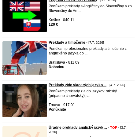
Eng-Svk / Svk-Eng Preklady
- [9.7. 2026]
Ponúkam preklady s Angličtiny do Slovenčiny a zo
Slovenčiny do An ...
Košice - 040 11
120 €
Preklady a tlmočenie
- [7.7. 2026]
Ponúkam profesionálne preklady a tlmočenie z
anglického jazyka do ...
Bratislava - 811 09
Dohodou
Preklady z/do viacerých jazyko ...
- [4.7. 2026]
Ponúkam preklady z a do jazykov: srbský
(prípadne chorvátsky), ta ...
Trnava - 917 01
Ponúknite
Úradne preklady anglický jazyk ...
-
TOP
- [3.7.
2026]