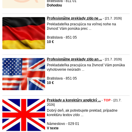
Bratislava - 811 01
Dohodou
Profesionálne preklady z/do ne ...
- [21.7. 2026]
Prekladateľka pracujúca na voľnej nohe na
živnosť Vám ponúka prec ...
Bratislava - 851 05
10 €
Profesionálne preklady z/do an ...
- [21.7. 2026]
Prekladateľka pracujúca na živnosť Vám ponúka
vyhotovenie neúradn ...
Bratislava - 851 05
10 €
Preklady a korektúry anglický ...
-
TOP
- [21.7.
2026]
Dobrý deň, ak potrebujete preklad, prípadne
korektúru textov z/do ...
Námestovo - 029 01
V texte