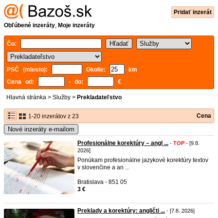
Pridať inzerát
Obľúbené inzeráty
,
Moje inzeráty
Čo:
PSČ (miesto):
Okolie:
km
Cena od:
- do:
€
Hlavná stránka
>
Služby
>
Prekladateľstvo
Cena
1-20 inzerátov z 23
Nové inzeráty e-mailom
Profesionálne korektúry – angl ...
-
TOP
- [9.8.
2026]
Ponúkam profesionálne jazykové korektúry textov
v slovenčine a an ...
Bratislava - 851 05
3 €
Preklady a korektúry: angličti ...
- [7.8. 2026]