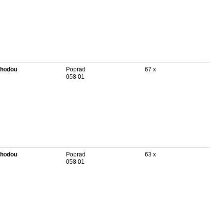
hodou
Poprad
67 x
058 01
hodou
Poprad
63 x
058 01