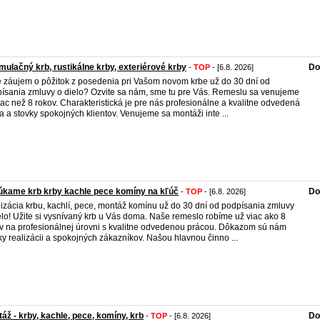
ulačný krb, rustikálne krby, exteriérové krby
Do
-
TOP
- [6.8. 2026]
 záujem o pôžitok z posedenia pri Vašom novom krbe už do 30 dní od
ísania zmluvy o dielo? Ozvite sa nám, sme tu pre Vás. Remeslu sa venujeme
iac než 8 rokov. Charakteristická je pre nás profesionálne a kvalitne odvedená
a a stovky spokojných klientov. Venujeme sa montáži inte ...
kame krb krby kachle pece komíny na kľúč
Do
-
TOP
- [6.8. 2026]
izácia krbu, kachlí, pece, montáž komínu už do 30 dní od podpísania zmluvy
elo! Užite si vysnívaný krb u Vás doma. Naše remeslo robíme už viac ako 8
v na profesionálnej úrovni s kvalitne odvedenou prácou. Dôkazom sú nám
ky realizácii a spokojných zákazníkov. Našou hlavnou činno ...
áž - krby, kachle, pece, komíny, krb
Do
-
TOP
- [6.8. 2026]