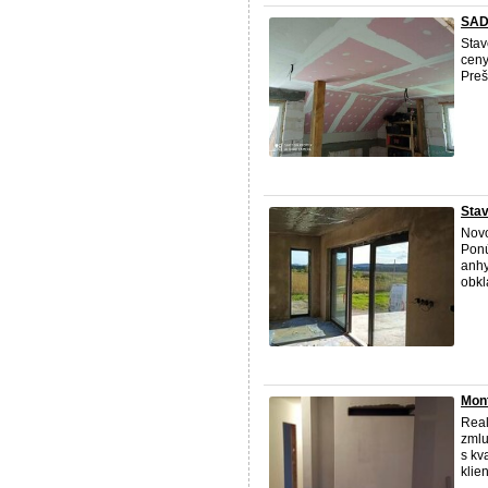
SA
Sta
ceny
Preš
Stav
Novo
Ponú
anhy
obkl
Mont
Real
zmlu
s kv
klie