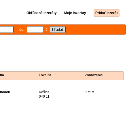
Obľúbené inzeráty
Moje inzeráty
Pridať inzerát
- do:
€
na
Lokalita
Zobrazenie
hodou
Košice
275 x
040 11