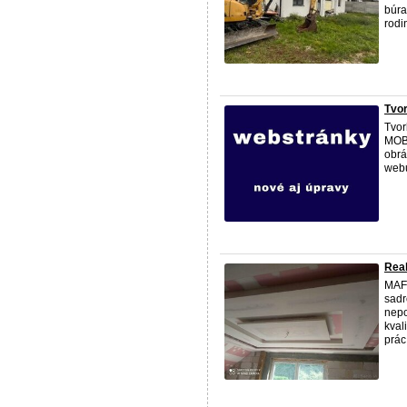
búra
rodi
Tvo
Tvor
MOBI
obrá
webu
Real
MAF
sadr
nepo
kval
prác.