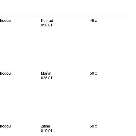
hodou
Poprad
49 x
058 01
hodou
Martin
50 x
036 01
hodou
Žilina
50 x
010 01