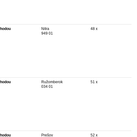
hodou
Nitra
48 x
949 01
hodou
Ružomberok
51 x
034 01
hodou
Prešov
52 x