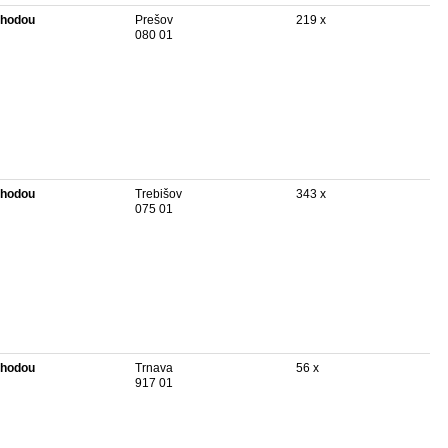
hodou
Prešov
219 x
080 01
hodou
Trebišov
343 x
075 01
hodou
Trnava
56 x
917 01