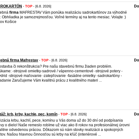
DROKARTÓN
Do
-
TOP
- [6.8. 2026]
vebná
firma
MAFRESTAV Vám ponúka realizáciu sadrokartónov za výhodné
. Obhliadka je samozrejmosťou. Voľné termíny aj na tento mesiac. Volajte :)
ov Košice
ebná firma Mafrestav
Do
-
TOP
- [6.8. 2026]
stavba či rekonštrukcia? Pre našu stavebnú firmu žiaden problém.
kame: -strojové omietky-sadrové / vápenno-cementové -strojové potery -
drid -strojové maľovanie -zatepľovanie -fasádne omietky -sadrokartóny -
adanie Zaručujeme Vám kvalitnú prácu z kvalitného materi ...
áž: krb, krby, kachle, pec, komín
Do
-
TOP
- [6.8. 2026]
izácia krbu, kachlí, pece, komínu u Vás doma už do 30 dní od podpísania
vy o dielo! Naše remeslo robíme už viac ako 8 rokov na profesionálnej úrovni
alitne odvedenou prácou. Dôkazom sú nám stovky realizácii a spokojných
ntov. Našou hlavnou činnosťou sú krby na kľúč (interiérové ...