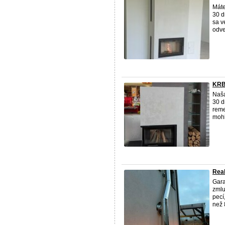
Máte
30 d
sa v
odve
KRB
Naš
30 d
reme
mohl
Rea
Gara
zmlu
pecí
než 