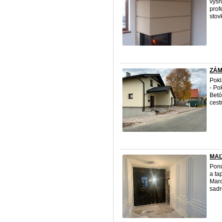
vysn
prof
stov
ZÁM
Pokl
- Po
Betó
cest
MAĽ
Ponú
a ta
Marc
sadr