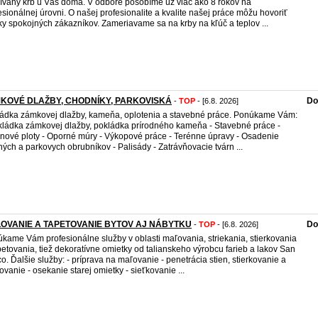
ívaný krb u Vás doma. V odbore pôsobíme už viac ako 8 rokov na
esionálnej úrovni. O našej profesionalite a kvalite našej práce môžu hovoriť
ky spokojných zákazníkov. Zameriavame sa na krby na kľúč a teplov ...
KOVÉ DLAŽBY, CHODNÍKY, PARKOVISKÁ
Do
-
TOP
- [6.8. 2026]
ádka zámkovej dlažby, kameňa, oplotenia a stavebné práce. Ponúkame Vám:
kládka zámkovej dlažby, pokládka prírodného kameňa - Stavebné práce -
nové ploty - Oporné múry - Výkopové práce - Terénne úpravy - Osadenie
ných a parkovych obrubníkov - Palisády - Zatrávňovacie tvárn ...
OVANIE A TAPETOVANIE BYTOV AJ NÁBYTKU
Do
-
TOP
- [6.8. 2026]
kame Vám profesionálne služby v oblasti maľovania, striekania, stierkovania
petovania, tiež dekoratívne omietky od talianskeho výrobcu farieb a lakov San
o. Ďalšie služby: - príprava na maľovanie - penetrácia stien, stierkovanie a
ovanie - osekanie starej omietky - sieťkovanie ...