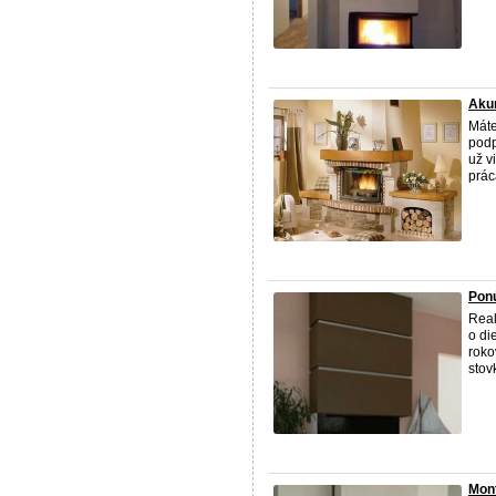
Akum
Máte
podp
už v
prác
Ponú
Real
o di
roko
stov
Mont