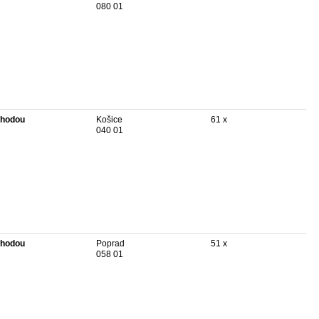
080 01
hodou
Košice
61 x
040 01
hodou
Poprad
51 x
058 01