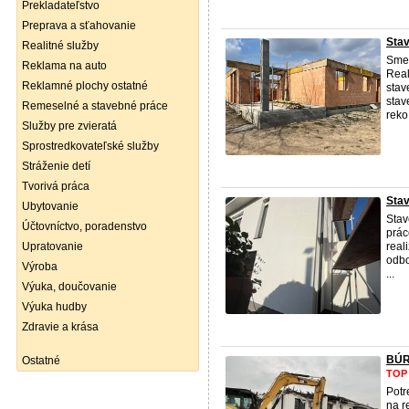
Prekladateľstvo
Preprava a sťahovanie
Stav
Realitné služby
Sme 
Reklama na auto
Real
Reklamné plochy ostatné
stav
stav
Remeselné a stavebné práce
reko 
Služby pre zvieratá
Sprostredkovateľské služby
Stráženie detí
Tvorivá práca
Sta
Ubytovanie
Sta
Účtovníctvo, poradenstvo
prá
Upratovanie
real
odbo
Výroba
...
Výuka, doučovanie
Výuka hudby
Zdravie a krása
BÚR
Ostatné
TOP
Potr
na r