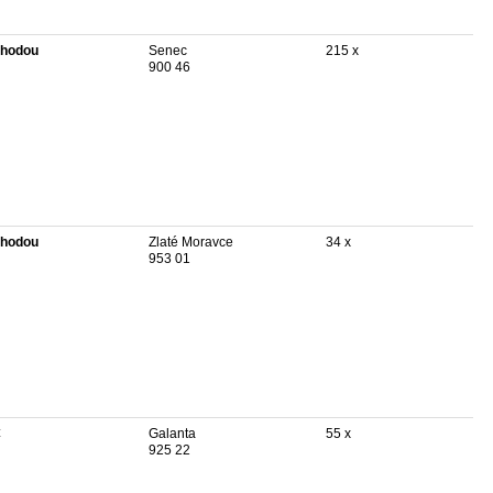
hodou
Senec
215 x
900 46
hodou
Zlaté Moravce
34 x
953 01
€
Galanta
55 x
925 22