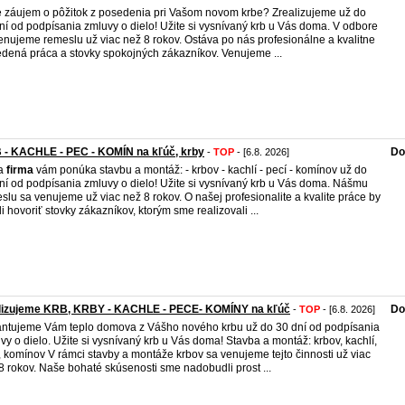
 záujem o pôžitok z posedenia pri Vašom novom krbe? Zrealizujeme už do
ní od podpísania zmluvy o dielo! Užite si vysnívaný krb u Vás doma. V odbore
enujeme remeslu už viac než 8 rokov. Ostáva po nás profesionálne a kvalitne
dená práca a stovky spokojných zákazníkov. Venujeme ...
 - KACHLE - PEC - KOMÍN na kľúč, krby
Do
-
TOP
- [6.8. 2026]
a
firma
vám ponúka stavbu a montáž: - krbov - kachlí - pecí - komínov už do
ní od podpísania zmluvy o dielo! Užite si vysnívaný krb u Vás doma. Nášmu
slu sa venujeme už viac než 8 rokov. O našej profesionalite a kvalite práce by
i hovoriť stovky zákazníkov, ktorým sme realizovali ...
lizujeme KRB, KRBY - KACHLE - PECE- KOMÍNY na kľúč
Do
-
TOP
- [6.8. 2026]
ntujeme Vám teplo domova z Vášho nového krbu už do 30 dní od podpísania
vy o dielo. Užite si vysnívaný krb u Vás doma! Stavba a montáž: krbov, kachlí,
, komínov V rámci stavby a montáže krbov sa venujeme tejto činnosti už viac
8 rokov. Naše bohaté skúsenosti sme nadobudli prost ...