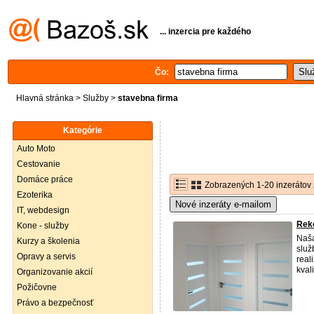
... inzercia pre každého
Čo:
Hlavná stránka
>
Služby
>
stavebna firma
Kategórie
Auto Moto
Cestovanie
Domáce práce
Zobrazených 1-20 inzerátov 
Ezoterika
Nové inzeráty e-mailom
IT, webdesign
Reko
Kone - služby
Naša
Kurzy a školenia
služ
Opravy a servis
real
kval
Organizovanie akcií
Požičovne
Právo a bezpečnosť