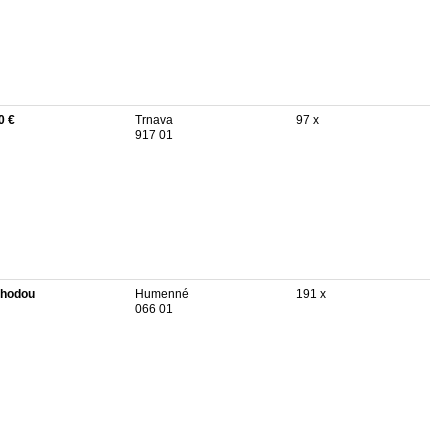
0 €
Trnava
97 x
917 01
hodou
Humenné
191 x
066 01