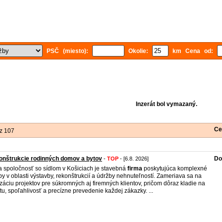
PSČ (miesto):
Okolie:
km Cena od:
Inzerát bol vymazaný.
Ce
z 107
nštrukcie rodinných domov a bytov
Do
-
TOP
- [6.8. 2026]
 spoločnosť so sídlom v Košiciach je stavebná
firma
poskytujúca komplexné
by v oblasti výstavby, rekonštrukcií a údržby nehnuteľností. Zameriava sa na
izáciu projektov pre súkromných aj firemných klientov, pričom dôraz kladie na
itu, spoľahlivosť a precízne prevedenie každej zákazky. ...