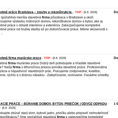
ebné práce Bratislava – stavby a rekonštrukcie.
Do
-
TOP
- [6.8. 2026]
spoľahlivá menšia stavebná
firma
pôsobiaca v Bratislave a okolí.
izujeme výstavbu rodinných domov, rekonštrukcie domov a bytov, ako aj
ebné práce v oblasti interiérov a exteriérov. Zabezpečujeme kompletné
ebné práce od hrubej stavby až po dokončovacie práce. Máme skúsenosti s
...
vebná firma murárske prace
Do
-
TOP
- [6.8. 2026]
vebná
firma
murárske prace Dobrý deň potrebujete a hľadáte stavebné
ce? Naša
firma
s dlhoročnou praxou ponúka stavebné práce. Profesionálna
izácia a nápadivosť stavebných prác. Pracujeme zodpovedne, kvalitne,
rne, rýchlo a s dobrou náladou. -Zatepľovanie, izolovanie -Fasádne omietky
ACIE PRÁCE – BÚRANIE DOMOV, BYTOV, PRIEČOK | ODVOZ ODPADU
1 
-
- [6.8. 2026]
ebujete zbúrať starý dom, bytové jadro, priečku alebo pripraviť nehnuteľnosť
ekonštrukciu? Sme spoľahlivá stavebná
firma
a zabezpečíme kompletné