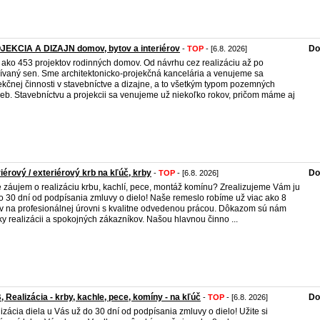
JEKCIA A DIZAJN domov, bytov a interiérov
Do
-
TOP
- [6.8. 2026]
 ako 453 projektov rodinných domov. Od návrhu cez realizáciu až po
ívaný sen. Sme architektonicko-projekčná kancelária a venujeme sa
ekčnej činnosti v stavebníctve a dizajne, a to všetkým typom pozemných
ieb. Stavebníctvu a projekcii sa venujeme už niekoľko rokov, pričom máme aj
riérový / exteriérový krb na kľúč, krby
Do
-
TOP
- [6.8. 2026]
 záujem o realizáciu krbu, kachlí, pece, montáž komínu? Zrealizujeme Vám ju
o 30 dní od podpísania zmluvy o dielo! Naše remeslo robíme už viac ako 8
v na profesionálnej úrovni s kvalitne odvedenou prácou. Dôkazom sú nám
ky realizácii a spokojných zákazníkov. Našou hlavnou činno ...
 Realizácia - krby, kachle, pece, komíny - na kľúč
Do
-
TOP
- [6.8. 2026]
izácia diela u Vás už do 30 dní od podpísania zmluvy o dielo! Užite si