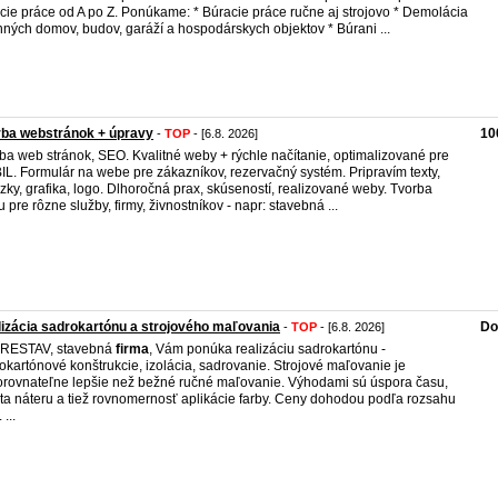
cie práce od A po Z. Ponúkame: * Búracie práce ručne aj strojovo * Demolácia
nných domov, budov, garáží a hospodárskych objektov * Búrani ...
rba webstránok + úpravy
10
-
TOP
- [6.8. 2026]
ba web stránok, SEO. Kvalitné weby + rýchle načítanie, optimalizované pre
L. Formulár na webe pre zákazníkov, rezervačný systém. Pripravím texty,
zky, grafika, logo. Dlhoročná prax, skúseností, realizované weby. Tvorba
 pre rôzne služby, firmy, živnostníkov - napr: stavebná ...
izácia sadrokartónu a strojového maľovania
Do
-
TOP
- [6.8. 2026]
RESTAV, stavebná
firma
, Vám ponúka realizáciu sadrokartónu -
okartónové konštrukcie, izolácia, sadrovanie. Strojové maľovanie je
rovnateľne lepšie než bežné ručné maľovanie. Výhodami sú úspora času,
ita náteru a tiež rovnomernosť aplikácie farby. Ceny dohodou podľa rozsahu
 ...