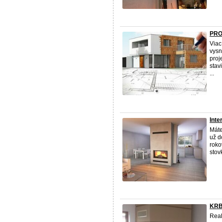
PRO
Viac
vysn
proj
stav
...
Inte
Máte
už d
roko
stov
KRB,
Real