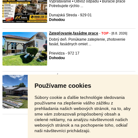
Vypratávanie • Odvoz odpadu • Búracie práce
Potrebujete rýchlo ...
Dunajská Streda - 929 01
Dohodou
Zatepľovanie,fasádne prace
-
TOP
- [8.8. 2026]
Dobrý deň. Ponúkame zateplenie, zhotovenie
fasád, fasádnych omiet ...
Prievidza - 972 17
Dohodou
TESÁRSKE A STAVEBNE PRACE S ZA ...
-
TOP
-
[8.8. 2026]
Používame cookies
Tesárske a
stavebne
prace
. Strechy pre každého
zo zarukou STR ...
Súbory cookie a ďalšie technológie sledovania
Trebišov - 076 62
používame na zlepšenie vášho zážitku z
Dohodou
prehliadania našich webových stránok, na to, aby
sme vám zobrazovali prispôsobený obsah a
cielené reklamy, na analýzu návštevnosti našich
Stránka:
1
2
3
Ďalšia
webových stránok a na pochopenie toho, odkiaľ
naši návštevníci prichádzajú.