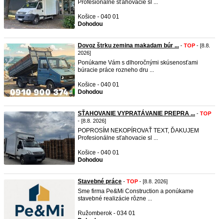
Profesionálne sťahovacie sl ...
Košice - 040 01
Dohodou
Dovoz štrku zemina makadam búr ...
-
TOP
- [8.8.
2026]
Ponúkame Vám s dlhoročnými skúsenosťami
búracie práce rozneho dru ...
Košice - 040 01
Dohodou
SŤAHOVANIE VYPRATÁVANIE PREPRA ...
-
TOP
- [8.8. 2026]
POPROSÍM NEKOPÍROVAŤ TEXT, ĎAKUJEM
Profesionálne sťahovacie sl ...
Košice - 040 01
Dohodou
Stavebné práce
-
TOP
- [8.8. 2026]
Sme firma Pe&Mi Construction a ponúkame
stavebné realizácie rôzne ...
Ružomberok - 034 01