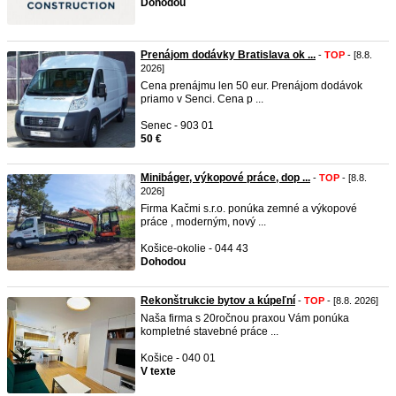
Dohodou
Prenájom dodávky Bratislava ok ...
-
TOP
- [8.8.
2026]
Cena prenájmu len 50 eur. Prenájom dodávok
priamo v Senci. Cena p ...
Senec - 903 01
50 €
Minibáger, výkopové práce, dop ...
-
TOP
- [8.8.
2026]
Firma Kačmi s.r.o. ponúka zemné a výkopové
práce , moderným, nový ...
Košice-okolie - 044 43
Dohodou
Rekonštrukcie bytov a kúpeľní
-
TOP
- [8.8. 2026]
Naša firma s 20ročnou praxou Vám ponúka
kompletné stavebné práce ...
Košice - 040 01
V texte