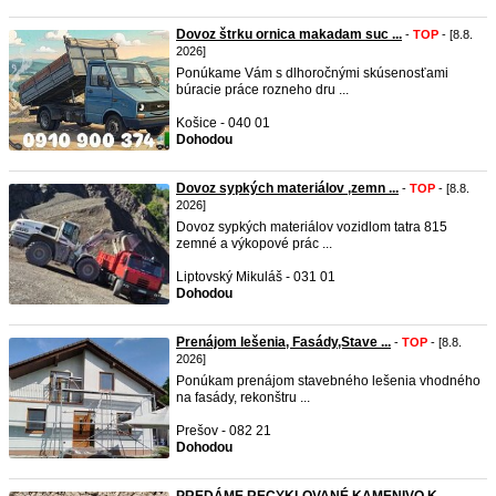
Dovoz štrku ornica makadam suc ...
-
TOP
- [8.8.
2026]
Ponúkame Vám s dlhoročnými skúsenosťami
búracie práce rozneho dru ...
Košice - 040 01
Dohodou
Dovoz sypkých materiálov ,zemn ...
-
TOP
- [8.8.
2026]
Dovoz sypkých materiálov vozidlom tatra 815
zemné a výkopové prác ...
Liptovský Mikuláš - 031 01
Dohodou
Prenájom lešenia, Fasády,Stave ...
-
TOP
- [8.8.
2026]
Ponúkam prenájom stavebného lešenia vhodného
na fasády, rekonštru ...
Prešov - 082 21
Dohodou