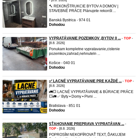
- [8.8. 2026]
🔨 REKONŠTRUKCIE BYTOV A DOMOV |
STAVEBNÉ PRÁCE Plánujete rekonšt ...
Banská Bystrica - 974 01
Dohodou
VYPRATÁVANIE POZEMKOV ,BYTOV 0 ...
-
TOP
-
[8.8. 2026]
Ponukam kompletne vypratavanie,cistenie
pozemkov,zahrad,nehnuteln ...
Košice - 040 01
Dohodou
✅ LACNÉ VYPRATÁVANIE PRE KAŽDÉ ...
-
TOP
-
[8.8. 2026]
🚛💥 LACNÉ VYPRATÁVANIE & BÚRACIE PRÁCE
💥🚛 ✅ Byty • Domy • Pivni ...
Bratislava - 851 01
Dohodou
SŤAHOVANIE PREPRAVA VYPRATÁVAN ...
-
TOP
- [8.8. 2026]
POPROSÍM NEKOPÍROVAŤ TEXT, ĎAKUJEM