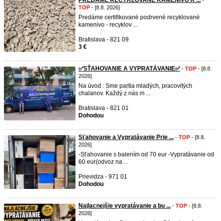
PREDÁME RECYKLOVANÉ KAMENIVO K ...
-
TOP
- [8.8. 2026]
Predáme certifikované podrvené recyklované
kamenivo - recyklov ...
Bratislava - 821 09
3 €
✅SŤAHOVANIE A VYPRATÁVANIE✅
-
TOP
- [8.8.
2026]
Na úvod : Sme partia mladých, pracovitých
chalanov. Každý z nás m ...
Bratislava - 821 01
Dohodou
Sťahovanie a Vypratávanie Prie ...
-
TOP
- [8.8.
2026]
-Sťahovanie s balením od 70 eur -Vypratávanie od
60 eur(odvoz na ...
Prievidza - 971 01
Dohodou
Najlacnejšie vypratávanie a bu ...
-
TOP
- [8.8.
2026]