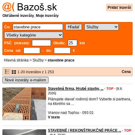
Pridať inzerát
Obľúbené inzeráty
,
Moje inzeráty
Čo:
PSČ (miesto):
Okolie:
km
Cena od:
- do:
€
Hlavná stránka
>
Služby
>
stavebne prace
Cena
1-20 inzerátov z 1 253
Nové inzeráty e-mailom
Stavebná firma, Hrubé stavby, ...
-
TOP
- [8.8.
2026]
Plánujete stavať rodinný dom? Vyberte si partnera,
na ktorého sa ...
Vranov nad Topľou - 093 01
V texte
STAVEBNÉ / REKONŠTRUKČNÉ PRÁCE ...
-
TOP