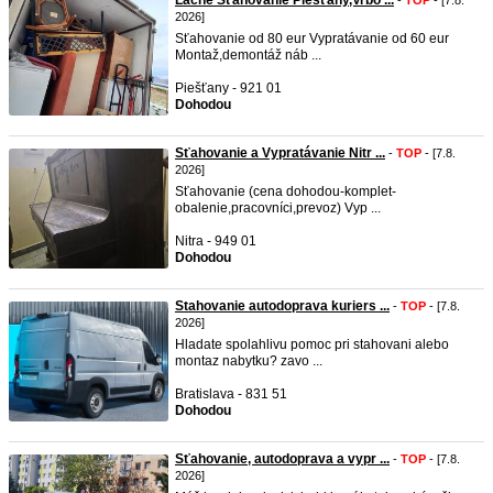
Lacné Sťahovanie Piešťany,Vrbo ...
-
TOP
- [7.8.
2026]
Sťahovanie od 80 eur Vypratávanie od 60 eur
Montaž,demontáž náb ...
Piešťany - 921 01
Dohodou
Sťahovanie a Vypratávanie Nitr ...
-
TOP
- [7.8.
2026]
Sťahovanie (cena dohodou-komplet-
obalenie,pracovníci,prevoz) Vyp ...
Nitra - 949 01
Dohodou
Stahovanie autodoprava kuriers ...
-
TOP
- [7.8.
2026]
Hladate spolahlivu pomoc pri stahovani alebo
montaz nabytku? zavo ...
Bratislava - 831 51
Dohodou
Sťahovanie, autodoprava a vypr ...
-
TOP
- [7.8.
2026]