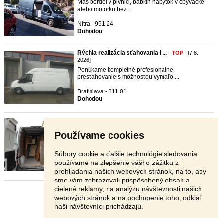
Máš bordel v pivnici, babkin nábytok v obývačke
alebo motorku bez ...
Nitra - 951 24
Dohodou
Rýchla realizácia sťahovania i ...
-
TOP
- [7.8.
2026]
Ponúkame kompletné profesionálne
presťahovanie s možnosťou vymaľo ...
Bratislava - 811 01
Dohodou
VYPRATAVANIE BYTOV,DOMOV,ODVOZ ...
-
TOP
- [7.8. 2026]
Používame cookies
stahovanie
,prevoz stavebneho materialu,odvoz
stareho nabytku,post ...
Súbory cookie a ďalšie technológie sledovania
Bratislava - 811 01
používame na zlepšenie vášho zážitku z
Dohodou
prehliadania našich webových stránok, na to, aby
sme vám zobrazovali prispôsobený obsah a
cielené reklamy, na analýzu návštevnosti našich
Stránka:
1
2
3
Ďalšia
webových stránok a na pochopenie toho, odkiaľ
naši návštevníci prichádzajú.