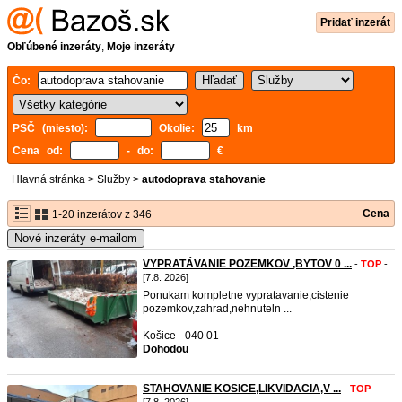
Pridať inzerát
Obľúbené inzeráty
,
Moje inzeráty
Čo:
PSČ (miesto):
Okolie:
km
Cena od:
- do:
€
Hlavná stránka
>
Služby
>
autodoprava stahovanie
Cena
1-20 inzerátov z 346
Nové inzeráty e-mailom
VYPRATÁVANIE POZEMKOV ,BYTOV 0 ...
-
TOP
-
[7.8. 2026]
Ponukam kompletne vypratavanie,cistenie
pozemkov,zahrad,nehnuteln ...
Košice - 040 01
Dohodou
STAHOVANIE KOSICE,LIKVIDACIA,V ...
-
TOP
-