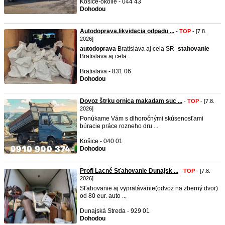
Košice-okolie - 044 43
Dohodou
Autodoprava,likvidacia odpadu ...
-
TOP
- [7.8.
2026]
autodoprava
Bratislava aj cela SR -
stahovanie
Bratislava aj cela ...
Bratislava - 831 06
Dohodou
Dovoz štrku ornica makadam suc ...
-
TOP
- [7.8.
2026]
Ponúkame Vám s dlhoročnými skúsenosťami
búracie práce rozneho dru ...
Košice - 040 01
Dohodou
Profi Lacné Sťahovanie Dunajsk ...
-
TOP
- [7.8.
2026]
Sťahovanie aj vypratávanie(odvoz na zberný dvor)
od 80 eur. auto ...
Dunajská Streda - 929 01
Dohodou