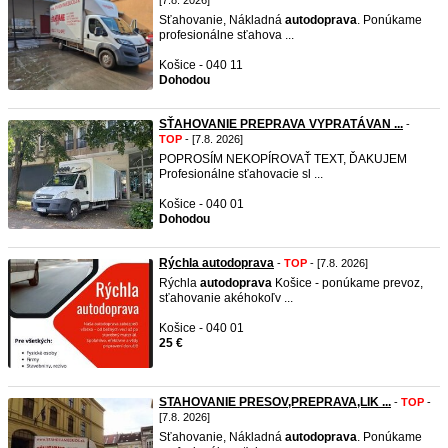
[7.8. 2026]
Sťahovanie, Nákladná
autodoprava
. Ponúkame
profesionálne sťahova ...
Košice - 040 11
Dohodou
SŤAHOVANIE PREPRAVA VYPRATÁVAN ...
-
TOP
- [7.8. 2026]
POPROSÍM NEKOPÍROVAŤ TEXT, ĎAKUJEM
Profesionálne sťahovacie sl ...
Košice - 040 01
Dohodou
Rýchla autodoprava
-
TOP
- [7.8. 2026]
Rýchla
autodoprava
Košice - ponúkame prevoz,
sťahovanie akéhokoľv ...
Košice - 040 01
25 €
STAHOVANIE PRESOV,PREPRAVA,LIK ...
-
TOP
-
[7.8. 2026]
Sťahovanie, Nákladná
autodoprava
. Ponúkame