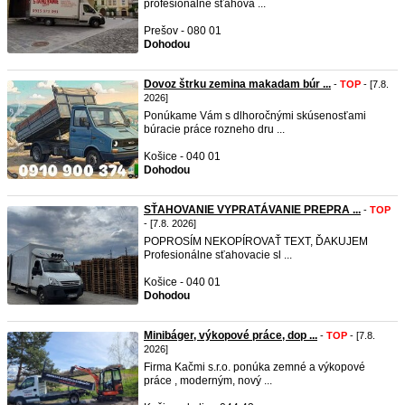
profesionálne sťahova ...
Prešov - 080 01
Dohodou
Dovoz štrku zemina makadam búr ...
-
TOP
- [7.8.
2026]
Ponúkame Vám s dlhoročnými skúsenosťami
búracie práce rozneho dru ...
Košice - 040 01
Dohodou
SŤAHOVANIE VYPRATÁVANIE PREPRA ...
-
TOP
- [7.8. 2026]
POPROSÍM NEKOPÍROVAŤ TEXT, ĎAKUJEM
Profesionálne sťahovacie sl ...
Košice - 040 01
Dohodou
Minibáger, výkopové práce, dop ...
-
TOP
- [7.8.
2026]
Firma Kačmi s.r.o. ponúka zemné a výkopové
práce , moderným, nový ...