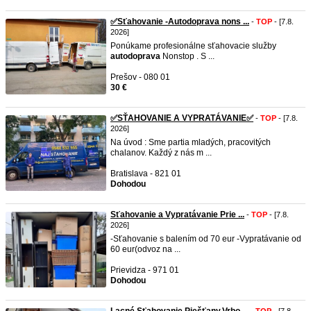
✅Sťahovanie -Autodoprava nons ...
-
TOP
- [7.8.
2026]
Ponúkame profesionálne sťahovacie služby
autodoprava
Nonstop . S ...
Prešov - 080 01
30 €
✅SŤAHOVANIE A VYPRATÁVANIE✅
-
TOP
- [7.8.
2026]
Na úvod : Sme partia mladých, pracovitých
chalanov. Každý z nás m ...
Bratislava - 821 01
Dohodou
Sťahovanie a Vypratávanie Prie ...
-
TOP
- [7.8.
2026]
-Sťahovanie s balením od 70 eur -Vypratávanie od
60 eur(odvoz na ...
Prievidza - 971 01
Dohodou